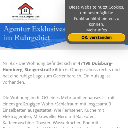
Diese Website nutzt Cookies,
um bestmögliche
Funktionalität bieten zu
können.
Mehr Infos
OK, verstanden
Nr. 92 - Die Wohnung befindet sich in
47198 Duisburg-
Homberg, Steigerstraße 6
im 6. Obergeschoss rechts und
hat eine ruhige Lage zum Gartenbereich. Ein Aufzug ist
vorhanden.
Die Wohnung im 6. OG eines Mehrfamilienhauses ist mit
einem großzügigen Wohn-/Schlafraum mit insgesamt 3
Einzelbetten ausgestattet. Wie Fernseher, Küche mit
Elektrogeräten, Mikrowelle, Herd mit Backofen,
Kaffeemaschine, Toaster, Wasserkocher, Bad mit