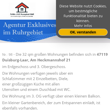
Diese Website nutzt Cookies,
um bestmögliche
Funktionalität bieten zu
können.
Mehr Infos
OK, verstanden
- Die 32 qm großen Wohnungen befinden sich in
47119
Nr.: 98
Duisburg-Laar, Am Heckmannshof 21
im Erdgeschoss und 3. Obergeschoss.
Die Wohnungen verfügen jeweils über ein
Schlafzimmer mit 2 Einzelbetten, Diele,
einer großzügigen Küche mit allen
Utensilien und einem Duschbad mit WC.
Die Wohnung im 3. OG verfügt über einen kleinen Balkon.
Ein kleiner Gartenbereich, der zum Entspannen einlädt, ist
ebenfalls vorhanden.