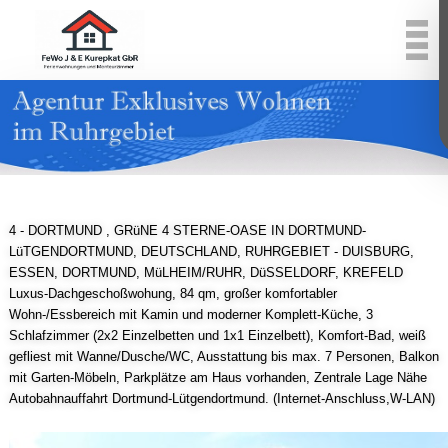
4 - DORTMUND , GRüNE 4 STERNE-OASE IN DORTMUND-
LüTGENDORTMUND, DEUTSCHLAND, RUHRGEBIET - DUISBURG,
ESSEN, DORTMUND, MüLHEIM/RUHR, DüSSELDORF, KREFELD
Luxus-Dachgeschoßwohung, 84 qm, großer komfortabler
Wohn-/Essbereich mit Kamin und moderner Komplett-Küche, 3
Schlafzimmer (2x2 Einzelbetten und 1x1 Einzelbett), Komfort-Bad, weiß
gefliest mit Wanne/Dusche/WC, Ausstattung bis max. 7 Personen, Balkon
mit Garten-Möbeln, Parkplätze am Haus vorhanden, Zentrale Lage Nähe
Autobahnauffahrt Dortmund-Lütgendortmund. (Internet-Anschluss,W-LAN)