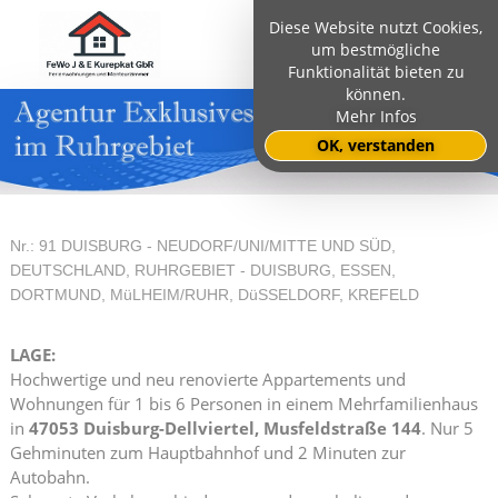
Diese Website nutzt Cookies,
um bestmögliche
Funktionalität bieten zu
können.
Mehr Infos
OK, verstanden
Nr.: 91 DUISBURG - NEUDORF/UNI/MITTE UND SÜD,
DEUTSCHLAND, RUHRGEBIET - DUISBURG, ESSEN,
DORTMUND, MüLHEIM/RUHR, DüSSELDORF, KREFELD
LAGE:
Hochwertige und neu renovierte Appartements und
Wohnungen für 1 bis 6 Personen in einem Mehrfamilienhaus
in
47053 Duisburg-Dellviertel, Musfeldstraße 144
. Nur 5
Gehminuten zum Hauptbahnhof und 2 Minuten zur
Autobahn.