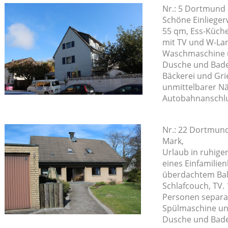
Nr.: 5 Dortmund
Schöne Einlieger
55 qm, Ess-Küche
mit TV und W-La
Waschmaschine u
Dusche und Bade
Bäckerei und Gri
unmittelbarer Nä
Autobahnanschl
Nr.: 22 Dortmund 
Mark,
Urlaub in ruhige
eines Einfamili
überdachtem Balk
Schlafcouch, TV. 
Personen separa
Spülmaschine und
Dusche und Bad