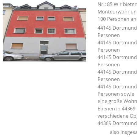
Nr.: 85 Wir biet
Monteurwohnunge
100 Personen an
44145 Dortm
Personen
44145 Dortmu
Personen
44145 Dortmu
Personen
44145 Dortmnn
Personen
44145 Dortmun
Personen sowie
eine große Wohn
Ebenen in 44369
verschiedene Obj
44369 Dortmund-
also insges