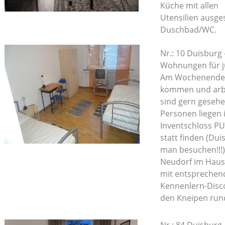
Küche mit allen
Utensilien ausges
Duschbad/WC.
Nr.: 10 Duisbur
Wohnungen für j
Am Wochenende f
kommen und arbe
sind gern geseh
Personen liegen
Inventschloss PU
statt finden (Du
man besuchen!!!
Neudorf im Haus
mit entsprechend
Kennenlern-Disco
den Kneipen run
Nr.: 84 Duisbur