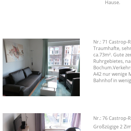
Hause.
Nr.: 71 Castrop-
Traumhafte, seh
ca.73m². Gute ze
Ruhrgebietes, n
Bochum.Verkehrs
A42 nur wenige M
Bahnhof in wenig
Nr.: 76 Castrop-
Großzügige 2 Z