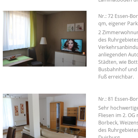
Nr.: 72 Essen-Bo
qm, eigener Park
2 Zimmerwohnung
des Ruhrgebiete
Verkehrsanbindun
anliegenden Aut
Städten, wie Bot
Busbahnhof und 
Fuß erreichbar.
Nr.: 81 Essen-Bo
Sehr hochwertig
Fliesen im 2. OG
Borbeck, Weizens
des Ruhrgebiete
Duisburg.