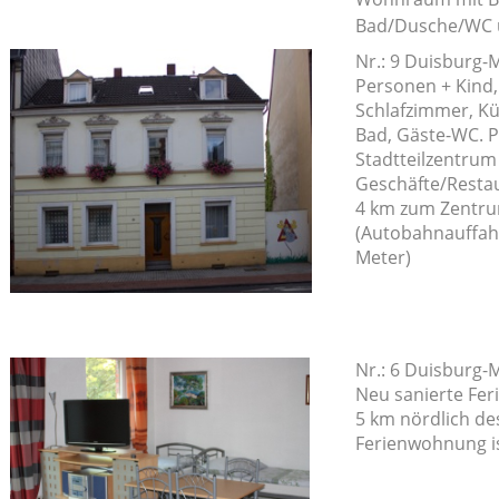
Bad/Dusche/WC u
Nr.: 9 Duisburg-
Personen + Kind
Schlafzimmer, K
Bad, Gäste-WC. P
Stadtteilzentrum
Geschäfte/Resta
4 km zum Zentru
(Autobahnauffahr
Meter)
Nr.: 6 Duisburg-
Neu sanierte Fe
5 km nördlich de
Ferienwohnung is