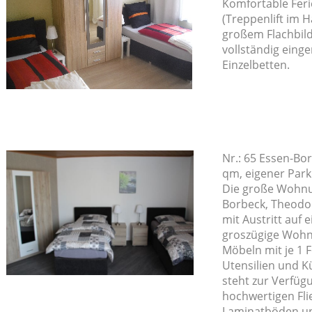
Komfortable Fer
(Treppenlift im 
großem Flachbil
vollständig einger
Einzelbetten.
Nr.: 65 Essen-Bo
qm, eigener Park
Die große Wohnun
Borbeck, Theodor
mit Austritt auf
groszügige Wohn
Möbeln mit je 1 
Utensilien und K
steht zur Verfü
hochwertigen Fli
Laminatböden und