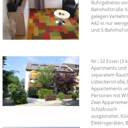
Ruhrgebietes von
Bahnhofstraße 
gelegen.Verkehr
A42 in nur wenig
und S-Bahnhof in
Nr.: 32 Essen (3
Apartments und 
separatem Rauche
Lübeckerstraße,
Appartements un
Personen mit W-
Zwei Appartement
Schlafcouch
ausgestattet, Kü
Elektrogeräten,