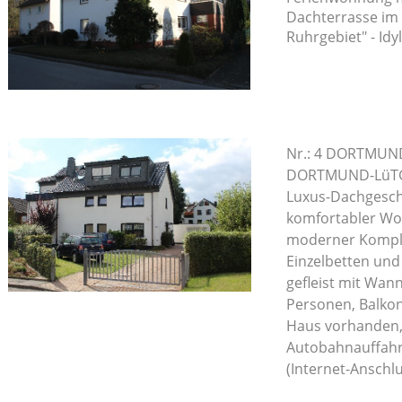
Dachterrasse im
Ruhrgebiet" - Idy
Nr.: 4 DORTMUND
DORTMUND-Lü
Luxus-Dachgesc
komfortabler Wo
moderner Komple
Einzelbetten und
gefleist mit Wan
Personen, Balkon
Haus vorhanden,
Autobahnauffah
(Internet-Anschl