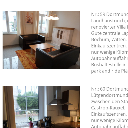
Nr.: 59 Dortmun
Landhaustouch, c
renovierter Vill
Gute zentrale L
Bochum, Witten, 
Einkaufszentren,
nur wenige Kilom
Autobahnauffahrt
Bushaltestelle i
park and ride Plä
Nr.: 60 Dortmun
Lütgendortmund,
zwischen den St
Castrop-Rauxel.
Einkaufszentren,
nur wenige Kilom
Autobahnauffahrt