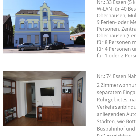
Nr.: 33 Essen (
W-LAN für 40 Be
Oberhausen, Mü
9 Ferien- oder 
Personen. Zentra
Oberhausen (Cen
für 8 Personen m
für 4 Personen u
für 1 oder 2 Pers
Nr.: 74 Essen N
2 Zimmerwohnung
separatem Eingan
Ruhrgebietes, n
Verkehrsanbindun
anliegenden Aut
Städten, wie Bot
Busbahnhof und 
Fuß erreichbar.