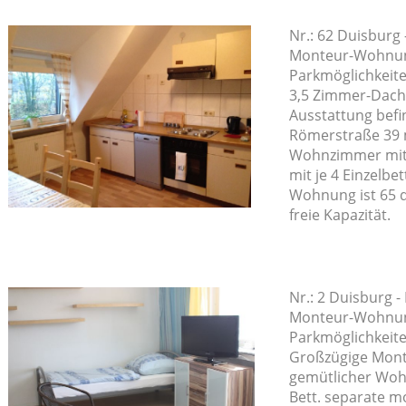
Nr.: 62 Duisburg
Monteur-Wohnung
Parkmöglichkeite
3,5 Zimmer-Dac
Ausstattung befi
Römerstraße 39 m
Wohnzimmer mit 
mit je 4 Einzelbe
Wohnung ist 65 
freie Kapazität.
Nr.: 2 Duisburg 
Monteur-Wohnung
Parkmöglichkeite
Großzügige Mont
gemütlicher Woh
Bett. separate m