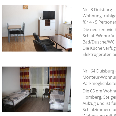
Nr.: 3 Duisburg -
Wohnung, ruhige 
für 4 - 5 Persone
Die neu renovier
Schlaf-/Wohnräum
Bad/Dusche/WC un
Die Küche verfüg
Elektrogeräten a
Nr.: 64 Duisburg
Monteur-Wohnung
Parkmöglichkeite
Die 65 qm Wohnun
Homberg, Steiger
Aufzug und ist f
Schlafzimmern un
Wohnraum mit Ba