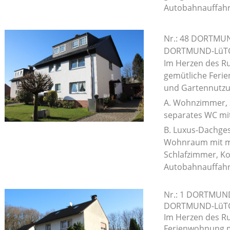
Autobahnauffah
Nr.: 48 DORTMUN
DORTMUND-Lü
Im Herzen des Ru
gemütliche Feri
und Gartennutz
A. Wohnzimmer, 
separates WC mi
B. Luxus-Dachge
Wohnraum mit mo
Schlafzimmer, Ko
Autobahnauffah
Nr.: 1 DORTMUND
DORTMUND-Lü
Im Herzen des Ru
Ferienwohnung m