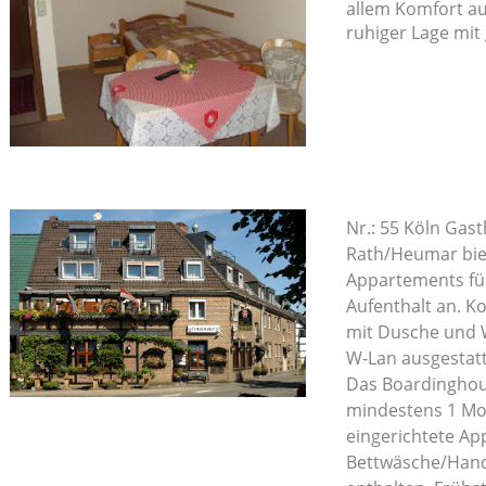
allem Komfort au
ruhiger Lage mit
Nr.: 55 Köln Gas
Rath/Heumar bie
Appartements für
Aufenthalt an. K
mit Dusche und W
W-Lan ausgestatt
Das Boardinghous
mindestens 1 Mo
eingerichtete Ap
Bettwäsche/Handt