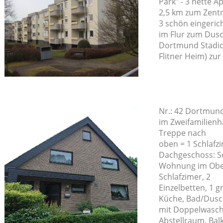
Park" - 3 nette 
2,5 km zum Zen
3 schön eingeric
im Flur zum Dus
Dortmund Stadio
Flitner Heim) zur
Nr.: 42 Dortmun
im Zweifamilien
Treppe nach
oben = 1 Schlafz
Dachgeschoss: Sc
Wohnung im Ober
Schlafzimer, 2
Einzelbetten, 1
Küche, Bad/Dus
mit Doppelwasch
Abstellraum, Bal