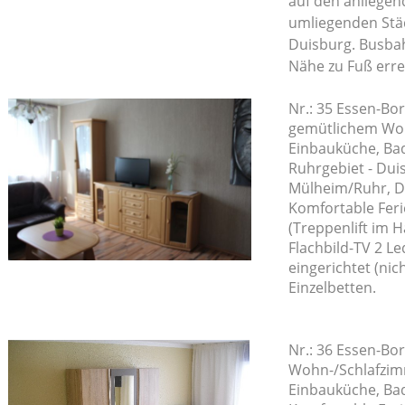
auf den anliege
umliegenden Stä
Duisburg. Busba
Nähe zu Fuß erre
Nr.: 35 Essen-Bo
gemütlichem Woh
Einbauküche, Bad
Ruhrgebiet - Dui
Mülheim/Ruhr, Dü
Komfortable Fer
(Treppenlift im
Flachbild-TV 2 L
eingerichtet (nic
Einzelbetten.
Nr.: 36 Essen-Bo
Wohn-/Schlafzimm
Einbauküche, Bad